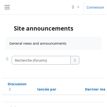
Passer au contenu principal
Connexion
Panneau latéral
Site announcements
Conditions d’achèvement
General news and announcements
Recherche (forums)
Recherche (forums)
Discussion
lancée par
Dernier me
Statut
Liste des discussions. Affichage de 1 