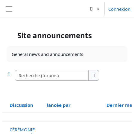
Passer au contenu principal
Connexion
Panneau latéral
Site announcements
Conditions d’achèvement
General news and announcements
Recherche (forums)
Recherche (forums)
Discussion
lancée par
Dernier me
Statut
Liste des discussions. Affichage de 1 
CÉRÉMONIE