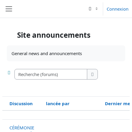
Passer au contenu principal
Connexion
Panneau latéral
Site announcements
Conditions d’achèvement
General news and announcements
Recherche (forums)
Recherche (forums)
Discussion
lancée par
Dernier me
Statut
Liste des discussions. Affichage de 1 
CÉRÉMONIE